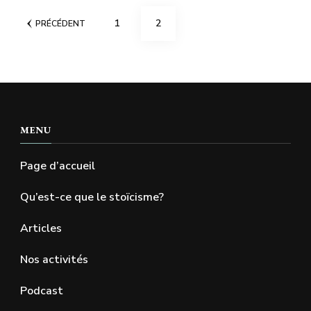
Pagination
PAGE
PAGE
1
2
PRÉCÉDENT
des
publications
MENU
Page d’accueil
Qu’est-ce que le stoïcisme?
Articles
Nos activités
Podcast