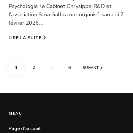
Psychologie, le Cabinet Chrysippe-R&D et
l’association Stoa Gallica ont organisé, samedi 7
février 2026, …
LIRE LA SUITE
Pagination
PAGE
PAGE
PAGE
1
2
…
6
SUIVANT
des
publications
MENU
Page d’accueil