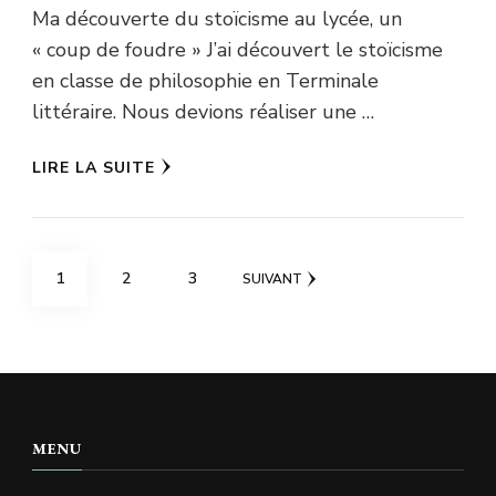
Ma découverte du stoïcisme au lycée, un
« coup de foudre » J’ai découvert le stoïcisme
en classe de philosophie en Terminale
littéraire. Nous devions réaliser une …
LIRE LA SUITE
Pagination
PAGE
PAGE
PAGE
1
2
3
SUIVANT
des
publications
MENU