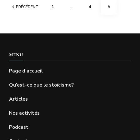
Pagination
PAGE
PAGE
PAGE
1
…
4
5
PRÉCÉDENT
des
publications
MENU
Page d’accueil
Qu’est-ce que le stoïcisme?
Articles
Nos activités
Podcast