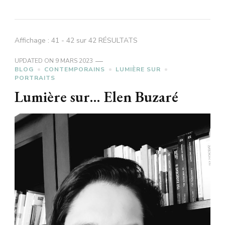
Affichage : 41 - 42 sur 42 RÉSULTATS
UPDATED ON
9 MARS 2023
BLOG
CONTEMPORAINS
LUMIÈRE SUR
PORTRAITS
Lumière sur… Elen Buzaré