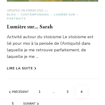
UPDATED ON
9 MARS 2023
BLOG
CONTEMPORAINS
LUMIÈRE SUR
PORTRAITS
Lumière sur… Sarah
Activité autour du stoïcisme Le stoïcisme est
lié pour moi à la pensée de l’Antiquité dans
laquelle je me retrouve parfaitement, de
laquelle je me …
LIRE LA SUITE
Pagination
PAGE
PAGE
PAGE
1
…
3
4
PRÉCÉDENT
des
PAGE
5
SUIVANT