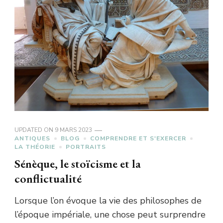
UPDATED ON
9 MARS 2023
ANTIQUES
BLOG
COMPRENDRE ET S'EXERCER
LA THÉORIE
PORTRAITS
Sénèque, le stoïcisme et la
conflictualité
Lorsque l’on évoque la vie des philosophes de
l’époque impériale, une chose peut surprendre