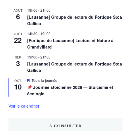
19h00
-
21h00
AOÛT
6
[Lausanne] Groupe de lecture du Portique Stoa
Gallica
14h30
-
19h00
AOÛT
22
[Portique de Lausanne] Lecture et Nature à
Grandvillard
19h00
-
21h00
SEP
3
[Lausanne] Groupe de lecture du Portique Stoa
Gallica
Mis
Toute la journée
OCT
10
en
Journée stoïcienne 2026 — Stoïcisme et
avant
écologie
Voir le calendrier
À CONSULTER