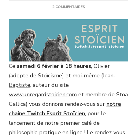
SUR
2 COMMENTAIRES
LANCEMENT
DU
PREMIER
ÉPISODE
D’ESPRIT
STOÏCIEN,
LE
CAFÉ
DE
Ce
samedi 6 février à 18 heures
, Olivier
PHILOSOPHIE
(adepte de Stoïcisme) et moi-même (
Jean-
PRATIQUE
EN
Baptiste
, auteur du site
LIGNE
www.unregardstoicien.com
et membre de Stoa
!
Gallica) vous donnons rendez-vous sur
notre
chaîne Twitch Esprit Stoïcien
, pour le
lancement de notre premier café de
philosophie pratique en ligne ! Le rendez-vous