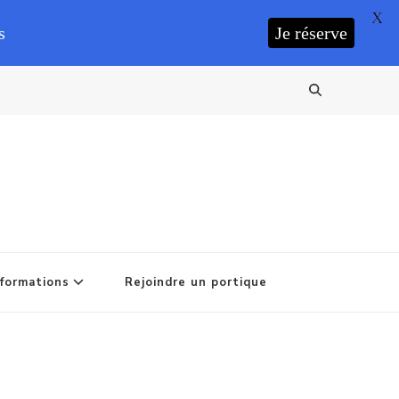
X
s
Je réserve
formations
Rejoindre un portique