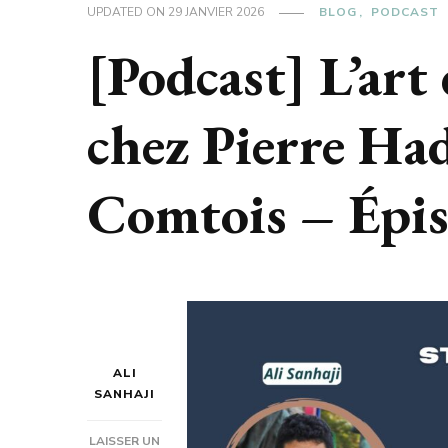
UPDATED ON
29 JANVIER 2026
BLOG
PODCAST
[Podcast] L’art 
chez Pierre Had
Comtois – Épi
ALI
SANHAJI
LAISSER UN