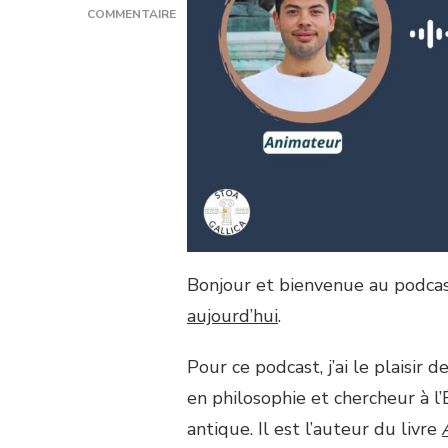
COMMENTAIRE
SUR
[PODCAST]
L’ART
DE
L’INTERPRÉTATION
CHEZ
PIERRE
HADOT,
AVEC
NICOLAS
COMTOIS
–
Bonjour et bienvenue au podcast
ÉPISODE
23
aujourd’hui
.
Pour ce podcast, j’ai le plaisir
en philosophie et chercheur à l
antique. Il est l’auteur du livre