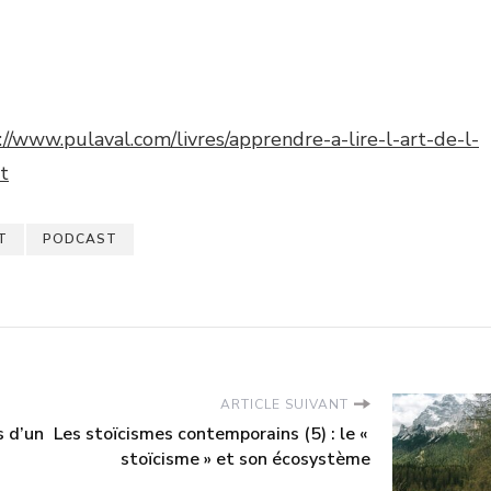
://www.pulaval.com/livres/apprendre-a-lire-l-art-de-l-
t
T
PODCAST
ARTICLE SUIVANT
s d’un
Les stoïcismes contemporains (5) : le «
stoïcisme » et son écosystème