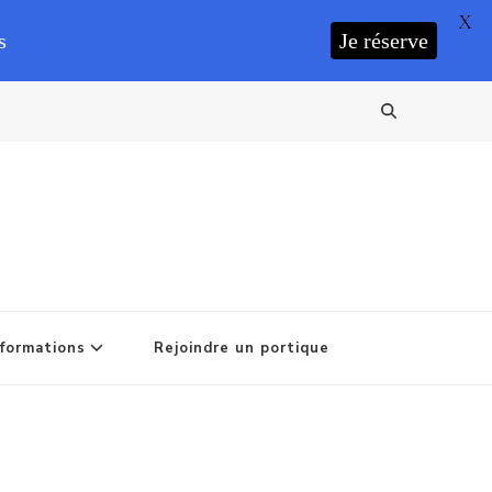
X
s
Je réserve
formations
Rejoindre un portique