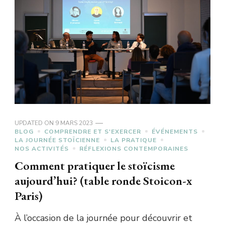
UPDATED ON
9 MARS 2023
BLOG
COMPRENDRE ET S'EXERCER
ÉVÉNEMENTS
LA JOURNÉE STOÏCIENNE
LA PRATIQUE
NOS ACTIVITÉS
RÉFLEXIONS CONTEMPORAINES
Comment pratiquer le stoïcisme
aujourd’hui? (table ronde Stoicon-x
Paris)
À l’occasion de la journée pour découvrir et