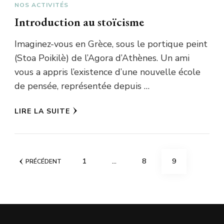
NOS ACTIVITÉS
Introduction au stoïcisme
Imaginez-vous en Grèce, sous le portique peint
(Stoa Poikilè) de l’Agora d’Athènes. Un ami
vous a appris l’existence d’une nouvelle école
de pensée, représentée depuis …
LIRE LA SUITE
Pagination
PAGE
PAGE
PAGE
1
…
8
9
PRÉCÉDENT
des
publications