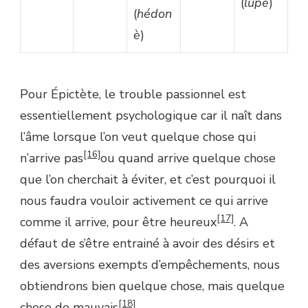
(
lupè
)
(
hédon
è
)
Pour Épictète, le trouble passionnel est
essentiellement psychologique car il naît dans
l’âme lorsque l’on veut quelque chose qui
[16]
n’arrive pas
ou quand arrive quelque chose
que l’on cherchait à éviter, et c’est pourquoi il
nous faudra vouloir activement ce qui arrive
[17]
comme il arrive, pour être heureux
. A
défaut de s’être entrainé à avoir des désirs et
des aversions exempts d’empêchements, nous
obtiendrons bien quelque chose, mais quelque
[18]
chose de mauvais
.