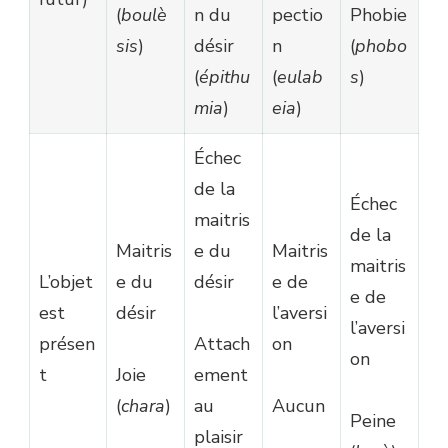
(
boulè
n du
pectio
Phobie
sis
)
désir
n
(
phobo
(
épithu
(
eulab
s
)
mia
)
eia
)
Échec
de la
Échec
maitris
de la
Maitris
e du
Maitris
maitris
L’objet
e du
désir
e de
e de
est
désir
l’aversi
l’aversi
présen
Attach
on
on
t
Joie
ement
(
chara
)
au
Aucun
Peine
plaisir