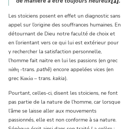
de manière à être toujours heureux
[1]
.
Les stoïciens posent en effet un diagnostic sans
appel sur l’origine des souffrances humaines. En
détournant de Dieu notre faculté de choix et
en l’orientant vers ce qui lui est extérieur pour
y rechercher la satisfaction personnelle,
l’homme fait naitre en lui les passions (en grec
πάθη -trans.
pathê
) encore appelées vices (en
grec Κακία – trans.
kakia
).
Pourtant, celles-ci, disent les stoïciens, ne font
pas partie de la nature de l’homme, car lorsque
l’âme se laisse aller aux mouvements
passionnés, elle est non conforme à sa nature.
Sénèque écrit ainsi dans son traité
La colère
: