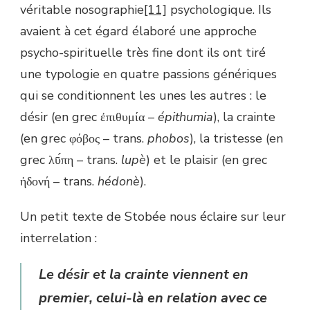
véritable nosographie
[11]
psychologique. Ils
avaient à cet égard élaboré une approche
psycho-spirituelle très fine dont ils ont tiré
une typologie en quatre passions génériques
qui se conditionnent les unes les autres : le
désir (en grec ἐπιθυμία –
épithumia
), la crainte
(en grec φόβος – trans.
phobos
), la tristesse (en
grec λῡ́πη – trans.
lupè
) et le plaisir (en grec
ἡδονή – trans.
hédonè
).
Un petit texte de Stobée nous éclaire sur leur
interrelation :
Le désir et la crainte viennent en
premier, celui-là en relation avec ce