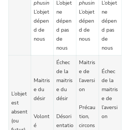
phusin
L’objet
phusin
L’objet
L’objet
ne
L’objet
ne
dépen
dépen
dépen
dépen
d de
d pas
d de
d pas
nous
de
nous
de
nous
nous
Échec
Maitris
de la
e de
Échec
Maitris
maitris
l’aversi
de la
e du
e du
on
maitris
L’objet
désir
désir
e de
est
Précau
l’aversi
absent
Volont
Désori
tion,
on
(ou
é
entatio
circons
futur)