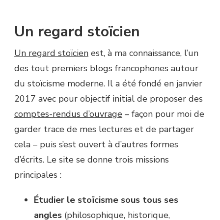
LUMIÈRE
SUR…
JEAN-
Un regard stoïcien
BAPTISTE
RONCARI
Un regard stoïcien
est, à ma connaissance, l’un
(UN
REGARD
des tout premiers blogs francophones autour
STOÏCIEN)
du stoïcisme moderne. Il a été fondé en janvier
2017 avec pour objectif initial de proposer des
comptes-rendus d’ouvrage
– façon pour moi de
garder trace de mes lectures et de partager
cela – puis s’est ouvert à d’autres formes
d’écrits. Le site se donne trois missions
principales :
Étudier le stoïcisme sous tous ses
angles
(philosophique, historique,