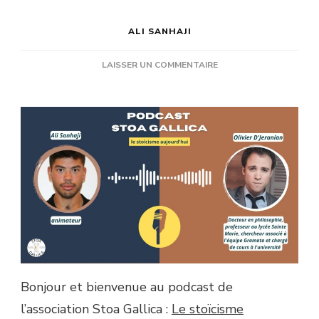
ALI SANHAJI
SUR
LAISSER UN COMMENTAIRE
[PODCAST]
LE
STOÏCISME
D’ÉPICTÈTE,
OU
COMMENT
SE
LIBÉRER
DE
CE
QUI
NE
DÉPEND
PAS
Bonjour et bienvenue au podcast de
DE
NOUS,
l’association Stoa Gallica :
Le stoïcisme
AVEC