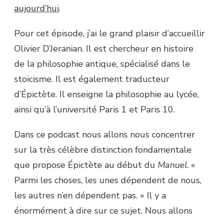
aujourd’hui
.
OLIVIER
D’JERANIAN
–
Pour cet épisode, j’ai le grand plaisir d’accueillir
ÉPISODE
Olivier D’Jeranian. Il est chercheur en histoire
3
de la philosophie antique, spécialisé dans le
stoïcisme. Il est également traducteur
d’Épictète. Il enseigne la philosophie au lycée,
ainsi qu’à l’université Paris 1 et Paris 10.
Dans ce podcast nous allons nous concentrer
sur la très célèbre distinction fondamentale
que propose Épictète au début du
Manuel
. «
Parmi les choses, les unes dépendent de nous,
les autres n’en dépendent pas. » Il y a
énormément à dire sur ce sujet. Nous allons