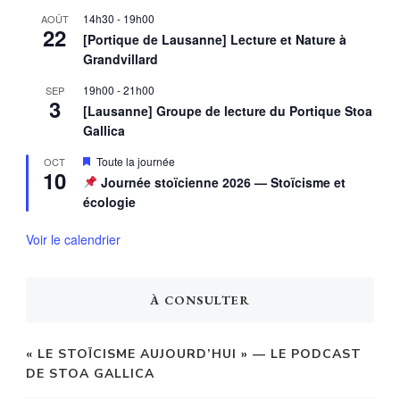
14h30
-
19h00
AOÛT
22
[Portique de Lausanne] Lecture et Nature à
Grandvillard
19h00
-
21h00
SEP
3
[Lausanne] Groupe de lecture du Portique Stoa
Gallica
Mis
Toute la journée
OCT
10
en
Journée stoïcienne 2026 — Stoïcisme et
avant
écologie
Voir le calendrier
À CONSULTER
« LE STOÏCISME AUJOURD’HUI » — LE PODCAST
DE STOA GALLICA