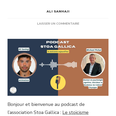
ALI SANHAJI
SUR
LAISSER UN COMMENTAIRE
[PODCAST]
LES
THÉRAPIES
COMPORTEMENTALES
ET
COGNITIVES
DANS
LA
PRATIQUE
DU
STOÏCISME,
AVEC
MICHAEL
PICHAT
Bonjour et bienvenue au podcast de
–
ÉPISODE
l’association Stoa Gallica :
Le stoïcisme
4