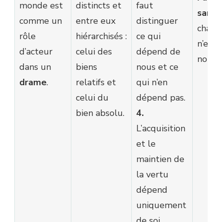
monde est
distincts et
faut
sans
c
comme un
entre eux
distinguer
chang
rôle
hiérarchisés :
ce qui
n’est 
d’acteur
celui des
dépend de
notre 
dans un
biens
nous et ce
drame
.
relatifs et
qui n’en
celui du
dépend pas.
bien absolu.
4.
L’acquisition
et le
maintien de
la vertu
dépend
uniquement
de soi.