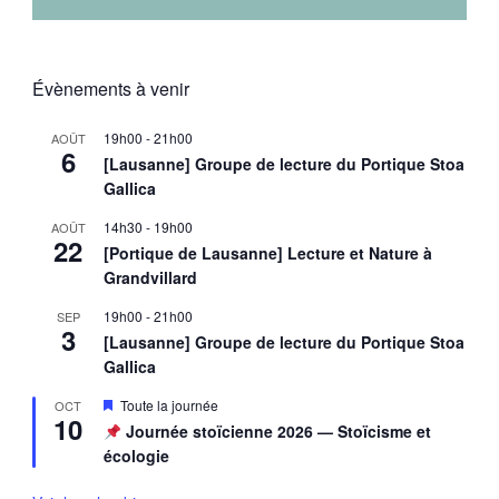
Évènements à venir
19h00
-
21h00
AOÛT
6
[Lausanne] Groupe de lecture du Portique Stoa
Gallica
14h30
-
19h00
AOÛT
22
[Portique de Lausanne] Lecture et Nature à
Grandvillard
19h00
-
21h00
SEP
3
[Lausanne] Groupe de lecture du Portique Stoa
Gallica
Mis
Toute la journée
OCT
10
en
Journée stoïcienne 2026 — Stoïcisme et
avant
écologie