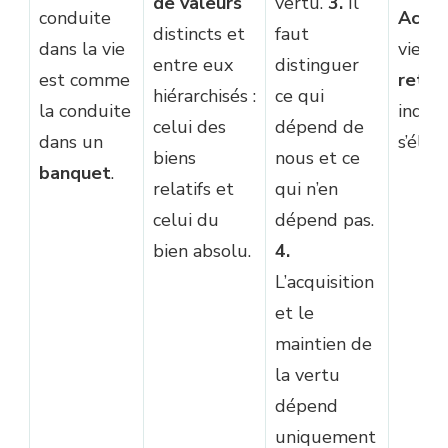
de valeurs
vertu.
3.
Il
conduite
Accuei
distincts et
faut
dans la vie
vient,
entre eux
distinguer
est comme
reten
hiérarchisés :
ce qui
la conduite
indûm
celui des
dépend de
dans un
s’éloi
biens
nous et ce
banquet
.
relatifs et
qui n’en
celui du
dépend pas.
bien absolu.
4.
L’acquisition
et le
maintien de
la vertu
dépend
uniquement