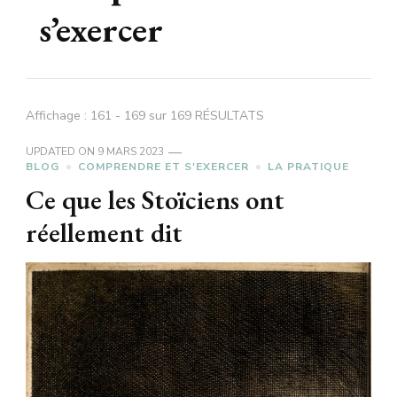
s’exercer
Affichage : 161 - 169 sur 169 RÉSULTATS
UPDATED ON
9 MARS 2023
BLOG
COMPRENDRE ET S'EXERCER
LA PRATIQUE
Ce que les Stoïciens ont
réellement dit