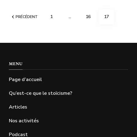
Pagination
PAGE
PAGE
PAGE
1
…
16
17
PRÉCÉDENT
des
publications
MENU
Page d’accueil
Qu’est-ce que le stoïcisme?
Articles
Nos activités
Podcast