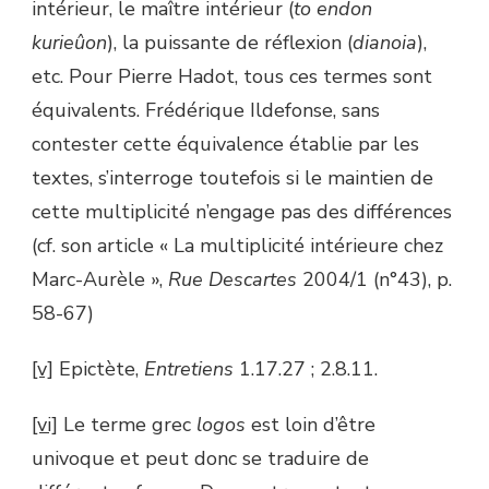
intérieur, le maître intérieur (
to endon
kurieûon
), la puissante de réflexion (
dianoia
),
etc. Pour Pierre Hadot, tous ces termes sont
équivalents. Frédérique Ildefonse, sans
contester cette équivalence établie par les
textes, s’interroge toutefois si le maintien de
cette multiplicité n’engage pas des différences
(cf. son article « La multiplicité intérieure chez
Marc-Aurèle »,
Rue Descartes
2004/1 (n°43), p.
58-67)
[v]
Epictète,
Entretiens
1.17.27 ; 2.8.11.
[vi]
Le terme grec
logos
est loin d’être
univoque et peut donc se traduire de