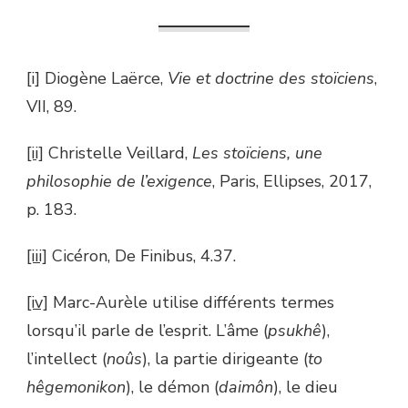
[i]
Diogène Laërce,
Vie et doctrine des stoïciens
,
VII, 89.
[ii]
Christelle Veillard,
Les stoïciens, une
philosophie de l’exigence
, Paris, Ellipses, 2017,
p. 183.
[iii]
Cicéron, De Finibus, 4.37.
[iv]
Marc-Aurèle utilise différents termes
lorsqu’il parle de l’esprit. L’âme (
psukhê
),
l’intellect (
noûs
), la partie dirigeante (
to
hêgemonikon
), le démon (
daimôn
), le dieu