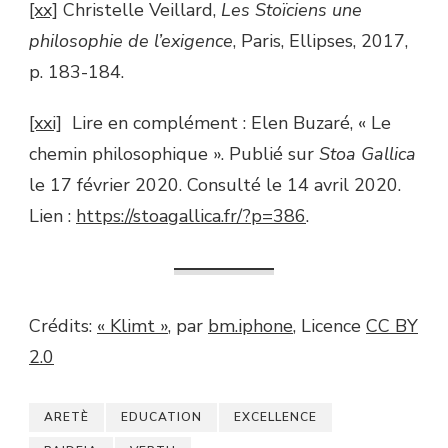
[xx]
Christelle Veillard,
Les Stoïciens une
philosophie de l’exigence
, Paris, Ellipses, 2017,
p. 183-184.
[xxi]
Lire en complément : Elen Buzaré, « Le
chemin philosophique ». Publié sur
Stoa Gallica
le 17 février 2020. Consulté le 14 avril 2020.
Lien :
https://stoagallica.fr/?p=386
.
Crédits:
« Klimt »
, par
bm.iphone
, Licence
CC BY
2.0
ARETÈ
EDUCATION
EXCELLENCE