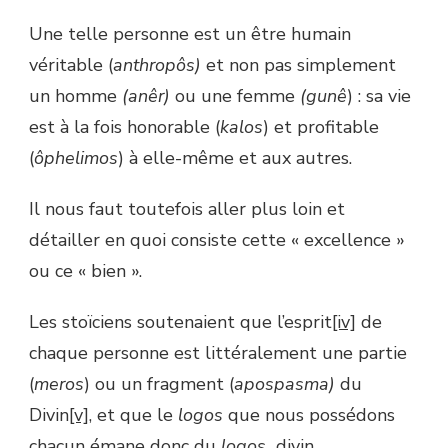
Une telle personne est un être humain
véritable (
anthropôs)
et non pas simplement
un homme
(anêr)
ou une femme
(gunê
) : sa vie
est à la fois honorable (
kalos
) et profitable
(
ôphelimos
) à elle-même et aux autres.
Il nous faut toutefois aller plus loin et
détailler en quoi consiste cette « excellence »
ou ce « bien ».
Les stoïciens soutenaient que l’esprit
[iv]
de
chaque personne est littéralement une partie
(
meros
) ou un fragment (
apospasma)
du
Divin
[v]
, et que le
logos
que nous possédons
chacun émane donc du
logos
divin.