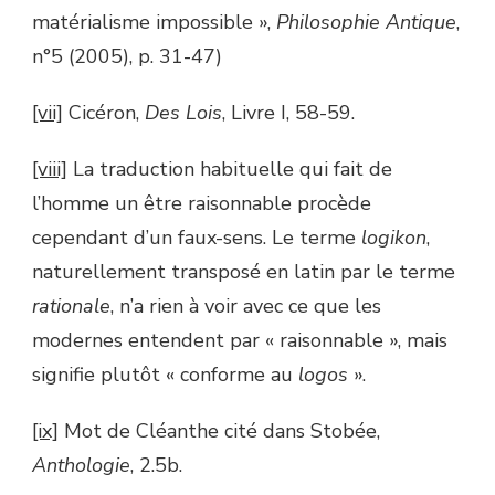
matérialisme impossible »,
Philosophie Antique
,
n°5 (2005), p. 31-47)
[vii]
Cicéron,
Des Lois
, Livre I, 58-59.
[viii]
La traduction habituelle qui fait de
l’homme un être raisonnable procède
cependant d’un faux-sens. Le terme
logikon
,
naturellement transposé en latin par le terme
rationale
, n’a rien à voir avec ce que les
modernes entendent par « raisonnable », mais
signifie plutôt « conforme au
logos
».
[ix]
Mot de Cléanthe cité dans Stobée,
Anthologie
, 2.5b.