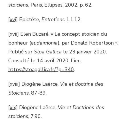
stoïciens
, Paris, Ellipses, 2002, p. 62.
[xvi]
Epictète,
Entretiens
1.1.12.
[xvii]
Elen Buzaré, « Le concept stoïcien du
bonheur (
eudaimonia
), par Donald Robertson ».
Publié sur
Stoa Gallica
le 23 janvier 2020.
Consulté le 14 avril 2020. Lien:
https://stoagallica.fr/?p=340
.
[xviii]
Diogène Laërce,
Vie et doctrine des
Stoïciens
, 87-89.
[xix]
Diogène Laërce,
Vie et Doctrines des
stoïciens
, 7.90.