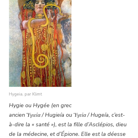
OU
LA
RECHERCHE
DE
L’EXCELLENCE
Hygeia, par Klimt
Hygie ou Hygée (en grec
ancien
Ὑγιεία
/
Hugieía
ou
Ὑγεία
/
Hugeía
, c’est-
à-dire la « santé »), est la fille d’Asclépios, dieu
de la médecine, et d’Épione. Elle est la déesse