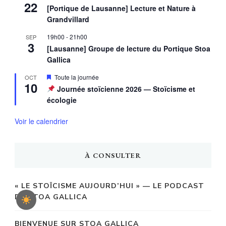
22
[Portique de Lausanne] Lecture et Nature à
Grandvillard
19h00
-
21h00
SEP
3
[Lausanne] Groupe de lecture du Portique Stoa
Gallica
Mis
Toute la journée
OCT
10
en
Journée stoïcienne 2026 — Stoïcisme et
avant
écologie
Voir le calendrier
À CONSULTER
« LE STOÏCISME AUJOURD’HUI » — LE PODCAST
DE STOA GALLICA
BIENVENUE SUR STOA GALLICA