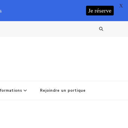
X
s
Je réserve
formations
Rejoindre un portique