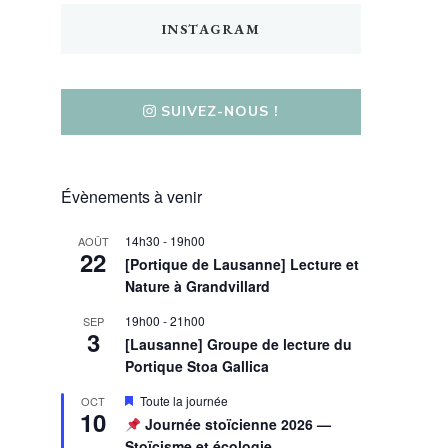
INSTAGRAM
SUIVEZ-NOUS !
Évènements à venir
14h30
-
19h00
AOÛT
22
[Portique de Lausanne] Lecture et
Nature à Grandvillard
19h00
-
21h00
SEP
3
[Lausanne] Groupe de lecture du
Portique Stoa Gallica
Mis
Toute la journée
OCT
10
en
Journée stoïcienne 2026 —
avant
Stoïcisme et écologie