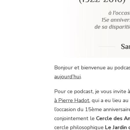
[PODCAST]
PIERRE
HADOT,
TOUJOURS
–
ÉPISODE
29
Bonjour et bienvenue au podcast
aujourd’hui
.
Pour ce podcast, je vous invite 
à Pierre Hadot
, qui a eu lieu a
l’occasion du 15ème anniversaire
conjointement le
Cercle des A
cercle philosophique
Le Jardin