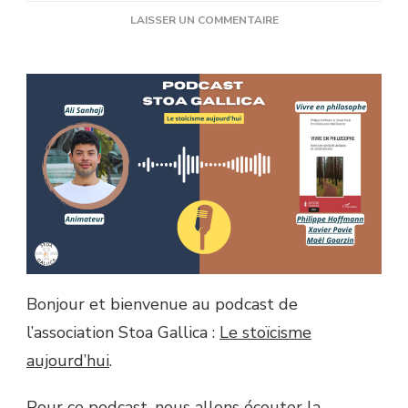
SUR
LAISSER UN COMMENTAIRE
[PODCAST]
VIVRE
EN
PHILOSOPHE.
EXERCICES
SPIRITUELS
ANTIQUES
ET
CONTEMPORAINS
–
ÉPISODE
31
Bonjour et bienvenue au podcast de
l’association Stoa Gallica :
Le stoïcisme
aujourd’hui
.
Pour ce podcast, nous allons écouter la