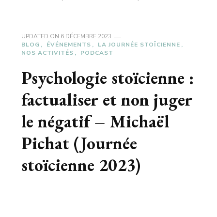
UPDATED ON
6 DÉCEMBRE 2023
BLOG
ÉVÉNEMENTS
LA JOURNÉE STOÏCIENNE
NOS ACTIVITÉS
PODCAST
Psychologie stoïcienne :
factualiser et non juger
le négatif – Michaël
Pichat (Journée
stoïcienne 2023)