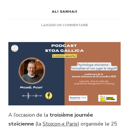
ALI SANHAJI
SUR
LAISSER UN COMMENTAIRE
PSYCHOLOGIE
STOÏCIENNE
:
FACTUALISER
ET
NON
JUGER
LE
NÉGATIF
–
MICHAËL
PICHAT
(JOURNÉE
STOÏCIENNE
A l’occasion de la
troisième journée
2023)
stoïcienne
(la
Stoicon-x Paris
) organisée le 25