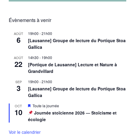
Évènements à venir
19h00
-
21h00
AOÛT
6
[Lausanne] Groupe de lecture du Portique Stoa
Gallica
14h30
-
19h00
AOÛT
22
[Portique de Lausanne] Lecture et Nature à
Grandvillard
19h00
-
21h00
SEP
3
[Lausanne] Groupe de lecture du Portique Stoa
Gallica
Mis
Toute la journée
OCT
10
en
Journée stoïcienne 2026 — Stoïcisme et
avant
écologie
Voir le calendrier