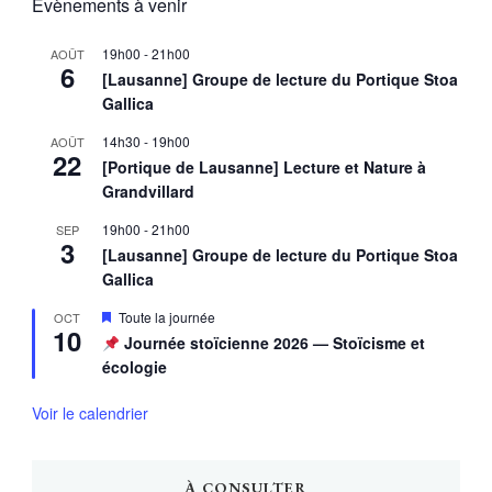
Évènements à venir
19h00
-
21h00
AOÛT
6
[Lausanne] Groupe de lecture du Portique Stoa
Gallica
14h30
-
19h00
AOÛT
22
[Portique de Lausanne] Lecture et Nature à
Grandvillard
19h00
-
21h00
SEP
3
[Lausanne] Groupe de lecture du Portique Stoa
Gallica
Mis
Toute la journée
OCT
10
en
Journée stoïcienne 2026 — Stoïcisme et
avant
écologie
Voir le calendrier
À CONSULTER