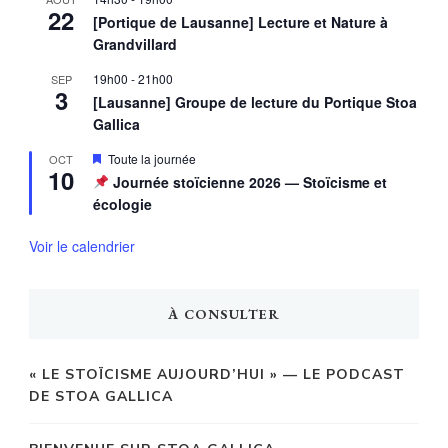
22
[Portique de Lausanne] Lecture et Nature à
Grandvillard
19h00
-
21h00
SEP
3
[Lausanne] Groupe de lecture du Portique Stoa
Gallica
Mis
Toute la journée
OCT
10
en
Journée stoïcienne 2026 — Stoïcisme et
avant
écologie
Voir le calendrier
À CONSULTER
« LE STOÏCISME AUJOURD’HUI » — LE PODCAST
DE STOA GALLICA