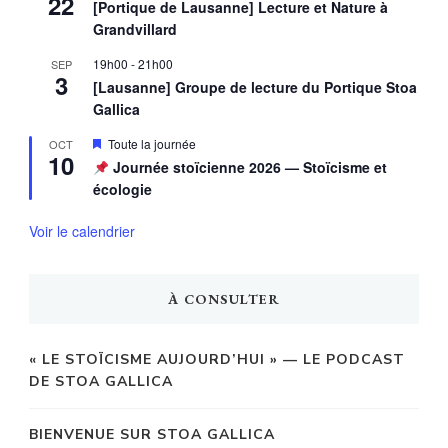
22
[Portique de Lausanne] Lecture et Nature à
Grandvillard
19h00
-
21h00
SEP
3
[Lausanne] Groupe de lecture du Portique Stoa
Gallica
Mis
Toute la journée
OCT
10
en
Journée stoïcienne 2026 — Stoïcisme et
avant
écologie
Voir le calendrier
À CONSULTER
« LE STOÏCISME AUJOURD’HUI » — LE PODCAST
DE STOA GALLICA
BIENVENUE SUR STOA GALLICA