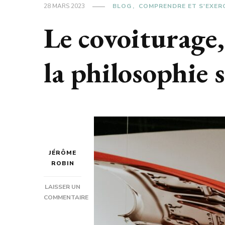
28 MARS 2023
BLOG
COMPRENDRE ET S'EXER
Le covoiturage,
la philosophie 
JÉRÔME
ROBIN
LAISSER UN
COMMENTAIRE
SUR
LE