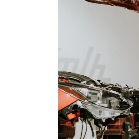
COVOITURAGE,
UNE
APPLICATION
DE
LA
PHILOSOPHIE
STOÏCIENNE ?
2/3