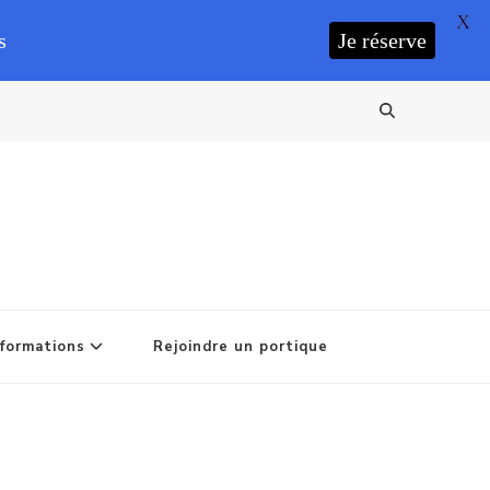
X
s
Je réserve
formations
Rejoindre un portique