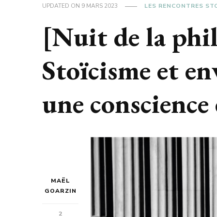
UPDATED ON
9 MARS 2023
LES RENCONTRES ST
[Nuit de la ph
Stoïcisme et e
une conscience
MAËL
GOARZIN
2