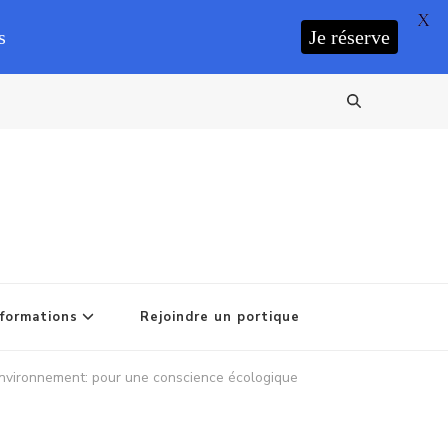
X
s
Je réserve
formations
Rejoindre un portique
 environnement: pour une conscience écologique