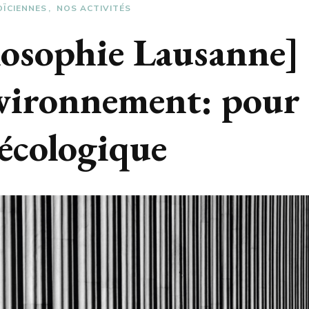
OÏCIENNES
NOS ACTIVITÉS
ilosophie Lausanne]
nvironnement: pour
 écologique