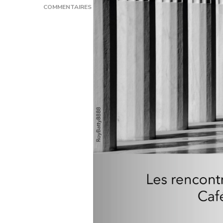
COMMENTAIRES
SUR
[NUIT
DE
LA
PHILOSOPHIE
LAUSANNE]
STOÏCISME
ET
ENVIRONNEMENT:
POUR
UNE
CONSCIENCE
ÉCOLOGIQUE