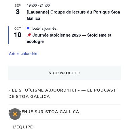
19h00
-
21h00
SEP
3
[Lausanne] Groupe de lecture du Portique Stoa
Gallica
Mis
Toute la journée
OCT
10
en
Journée stoïcienne 2026 — Stoïcisme et
avant
écologie
Voir le calendrier
À CONSULTER
« LE STOÏCISME AUJOURD’HUI » — LE PODCAST
DE STOA GALLICA
BIENVENUE SUR STOA GALLICA
L’ÉQUIPE