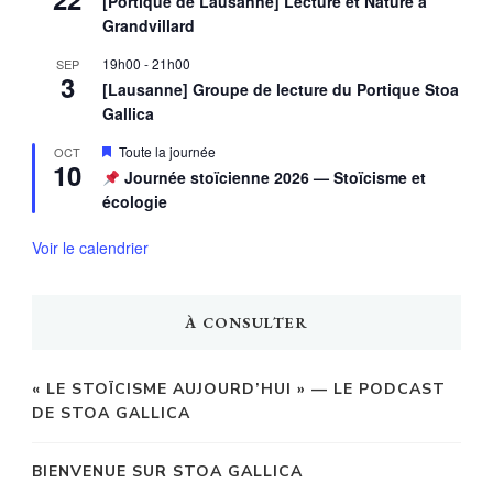
[Portique de Lausanne] Lecture et Nature à
Grandvillard
19h00
-
21h00
SEP
3
[Lausanne] Groupe de lecture du Portique Stoa
Gallica
Mis
Toute la journée
OCT
10
en
Journée stoïcienne 2026 — Stoïcisme et
avant
écologie
Voir le calendrier
À CONSULTER
« LE STOÏCISME AUJOURD’HUI » — LE PODCAST
DE STOA GALLICA
BIENVENUE SUR STOA GALLICA